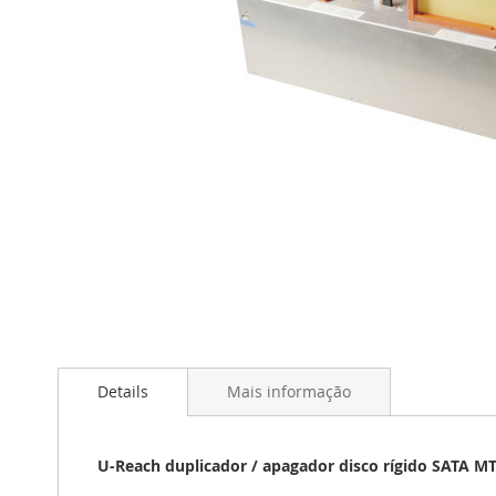
Saltar
para
o
início
da
Galeria
Details
Mais informação
de
imagens
U-Reach duplicador / apagador disco rígido SATA MT