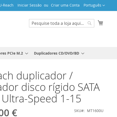
Idioma
U-Reach
Iniciar Sessão
Criar uma Conta
Português
O Meu 
Search
Search
res PCIe M.2
Duplicadores CD/DVD/BD
ch duplicador /
dor disco rígido SATA
Ultra-Speed 1-15
00 €
SKU
MT1600U