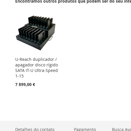
DE
DE
Encontrámos outros produtos que podem ser do seu inte
DESEJOS
DESEJOS
U-Reach duplicador /
apagador disco rígido
SATA IT-U Ultra-Speed
1-15
7 899,00 €
Detalhes do contato
Pagamento
Busca Av