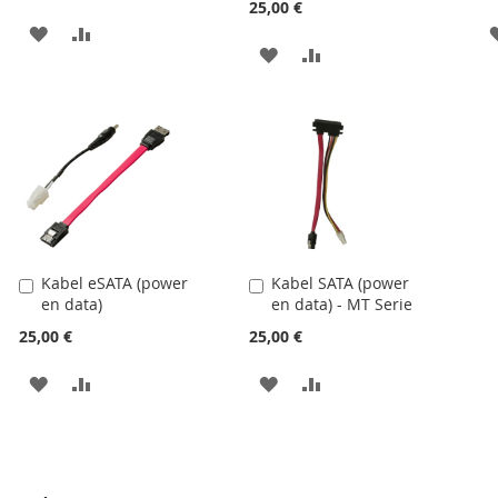
25,00 €
ADICIONAR
ADICIONAR
ADICIONAR
ADICIONAR
À
À
À
À
LISTA
COMPARAÇÃO
LISTA
COMPARAÇÃO
DE
DE
DESEJOS
DESEJOS
Kabel eSATA (power
Kabel SATA (power
Adicionar
Adicionar
en data)
en data) - MT Serie
ao
ao
carrinho
carrinho
25,00 €
25,00 €
ADICIONAR
ADICIONAR
ADICIONAR
ADICIONAR
À
À
À
À
LISTA
COMPARAÇÃO
LISTA
COMPARAÇÃO