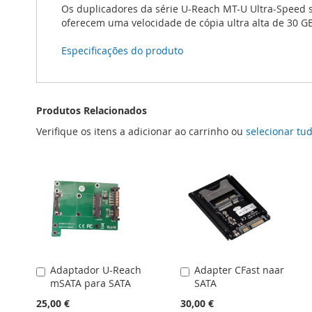
Os duplicadores da série U-Reach MT-U Ultra-Speed s
oferecem uma velocidade de cópia ultra alta de 30 GB
Especificações do produto
Produtos Relacionados
Verifique os itens a adicionar ao carrinho ou
selecionar tu
Adaptador U-Reach
Adapter CFast naar
Adicionar
Adicionar
mSATA para SATA
SATA
ao
ao
carrinho
carrinho
25,00 €
30,00 €