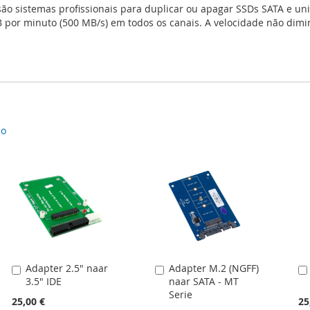
ão sistemas profissionais para duplicar ou apagar SSDs SATA e un
 por minuto (500 MB/s) em todos os canais. A velocidade não dimin
do
Adapter 2.5" naar
Adapter M.2 (NGFF)
Adicionar
Adicionar
3.5" IDE
naar SATA - MT
ao
ao
Serie
carrinho
carrinho
25,00 €
25