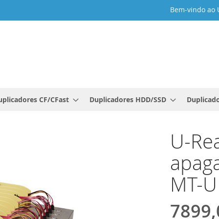
Bem-vindo ao 
uplicadores CF/CFast
Duplicadores HDD/SSD
Duplicado
U-Rea
apaga
MT-U 
7899,