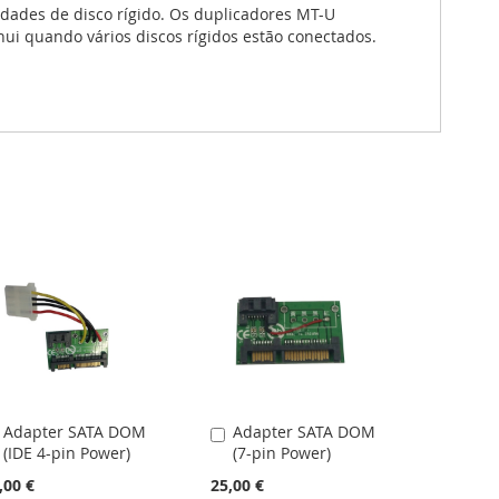
idades de disco rígido. Os duplicadores MT-U
ui quando vários discos rígidos estão conectados.
Adapter SATA DOM
Adapter SATA DOM
Adicionar
Adicionar
(IDE 4-pin Power)
(7-pin Power)
ao
ao
carrinho
carrinho
,00 €
25,00 €