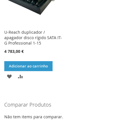
U-Reach duplicador /
apagador disco rígido SATA IT-
G Professional 1-15
4 783,00 €
Adicionar ao carrinho
ADICIONAR
ADICIONAR
À
À
LISTA
COMPARAÇÃO
Comparar Produtos
DE
DESEJOS
Não tem items para comparar.