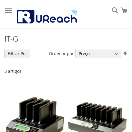
Ir
para
Sear
O 
o
Conteúdo
IT-G
De
Ordenar por
Filtrar Por
O
De
3
artigos