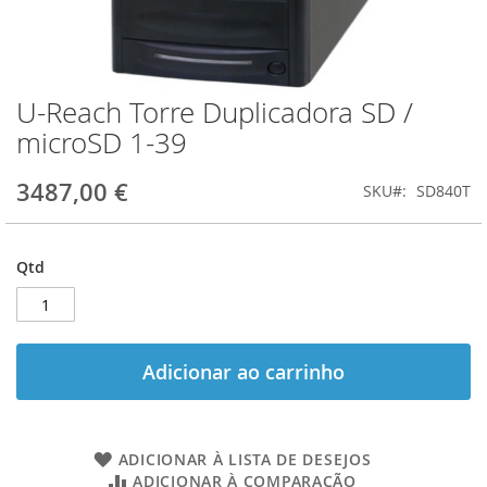
U-Reach Torre Duplicadora SD /
Saltar
para
microSD 1-39
o
início
3487,00 €
SKU
SD840T
da
Galeria
de
imagens
Qtd
Adicionar ao carrinho
ADICIONAR À LISTA DE DESEJOS
ADICIONAR À COMPARAÇÃO