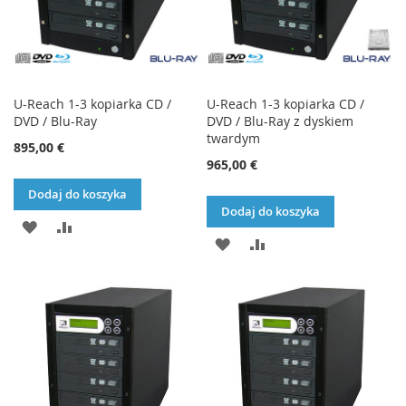
U-Reach 1-3 kopiarka CD /
U-Reach 1-3 kopiarka CD /
DVD / Blu-Ray
DVD / Blu-Ray z dyskiem
twardym
895,00 €
965,00 €
Dodaj do koszyka
Dodaj do koszyka
DODAJ
PORÓWNAJ
DODAJ
PORÓWNAJ
DO
DO
LISTY
LISTY
ŻYCZEŃ
ŻYCZEŃ