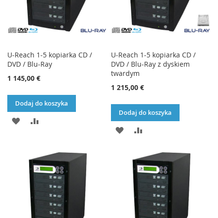
U-Reach 1-5 kopiarka CD /
U-Reach 1-5 kopiarka CD /
DVD / Blu-Ray
DVD / Blu-Ray z dyskiem
twardym
1 145,00 €
1 215,00 €
Dodaj do koszyka
Dodaj do koszyka
DODAJ
PORÓWNAJ
DODAJ
PORÓWNAJ
DO
DO
LISTY
LISTY
ŻYCZEŃ
ŻYCZEŃ