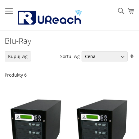
Przejdź
do
Sear
Mó
treści
Blu-Ray
U
Sortuj wg
Kupuj wg
ki
ma
Produkty
6