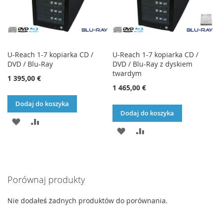
U-Reach 1-7 kopiarka CD /
U-Reach 1-7 kopiarka CD /
DVD / Blu-Ray
DVD / Blu-Ray z dyskiem
twardym
1 395,00 €
1 465,00 €
Dodaj do koszyka
Dodaj do koszyka
DODAJ
PORÓWNAJ
DODAJ
PORÓWNAJ
DO
DO
LISTY
LISTY
ŻYCZEŃ
Porównaj produkty
ŻYCZEŃ
Nie dodałeś żadnych produktów do porównania.