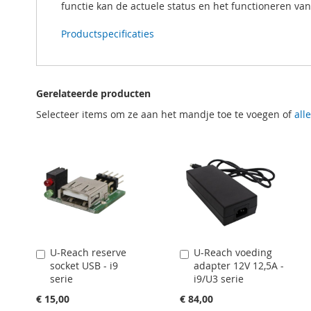
functie kan de actuele status en het functioneren va
Productspecificaties
Gerelateerde producten
Selecteer items om ze aan het mandje toe te voegen of
all
U-Reach reserve
U-Reach voeding
In
In
socket USB - i9
adapter 12V 12,5A -
Winkelwagen
Winkelwagen
serie
i9/U3 serie
€ 15,00
€ 84,00