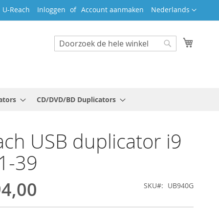
Taal
j U-Reach
Inloggen
Account aanmaken
Nederlands
Winkel
Search
Search
ators
CD/DVD/BD Duplicators
ch USB duplicator i9
1-39
94,00
SKU
UB940G