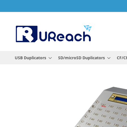
Ga
naar
de
inhoud
USB Duplicators
SD/microSD Duplicators
CF/CF
Ga
naar
het
einde
van
de
afbeeldingen-
gallerij