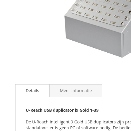
Ga
naar
het
begin
Details
Meer informatie
van
de
afbeeldingen-
U-Reach USB duplicator i9 Gold 1-39
gallerij
De U-Reach Intelligent 9 Gold USB duplicators zijn p
standalone, er is geen PC of software nodig. De bedie