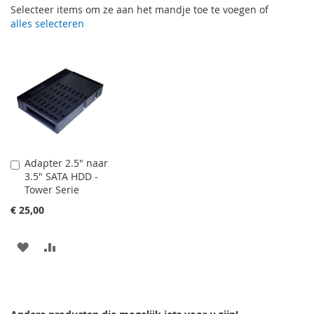
Selecteer items om ze aan het mandje toe te voegen of
alles selecteren
Adapter 2.5" naar
In
3.5" SATA HDD -
Winkelwagen
Tower Serie
€ 25,00
VOEG
TOEVOEGEN
TOE
OM
AAN
TE