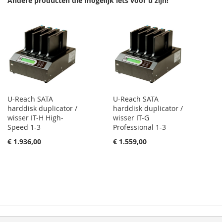
Andere producten die mogelijk iets voor u zijn!
VERLANGLIJST
VERGELIJKEN
U-Reach SATA
U-Reach SATA
harddisk duplicator /
harddisk duplicator /
wisser IT-H High-
wisser IT-G
Speed 1-3
Professional 1-3
€ 1.936,00
€ 1.559,00