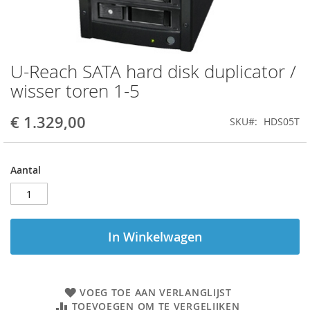
U-Reach SATA hard disk duplicator /
Ga
naar
wisser toren 1-5
het
begin
€ 1.329,00
SKU
HDS05T
van
de
afbeeldingen-
gallerij
Aantal
In Winkelwagen
VOEG TOE AAN VERLANGLIJST
TOEVOEGEN OM TE VERGELIJKEN