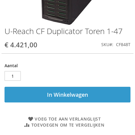
U-Reach CF Duplicator Toren 1-47
Ga
naar
het
€ 4.421,00
SKU
CF848T
begin
van
de
Aantal
afbeeldingen-
gallerij
In Winkelwagen
VOEG TOE AAN VERLANGLIJST
TOEVOEGEN OM TE VERGELIJKEN