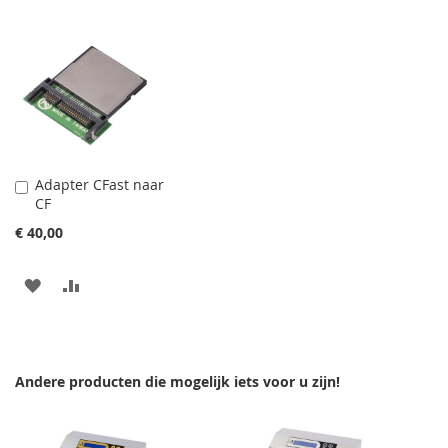
Adapter CFast naar
In
CF
Winkelwagen
€ 40,00
VOEG
TOEVOEGEN
TOE
OM
AAN
TE
Andere producten die mogelijk iets voor u zijn!
VERLANGLIJST
VERGELIJKEN