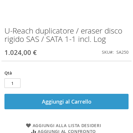
U-Reach duplicatore / eraser disco
Vai
all'inizio
rigido SAS / SATA 1-1 incl. Log
della
galleria
1.024,00 €
SKU
SA250
di
immagini
Qtà
Aggiungi al Carrello
AGGIUNGI ALLA LISTA DESIDERI
AGGIUNGI AL CONFRONTO