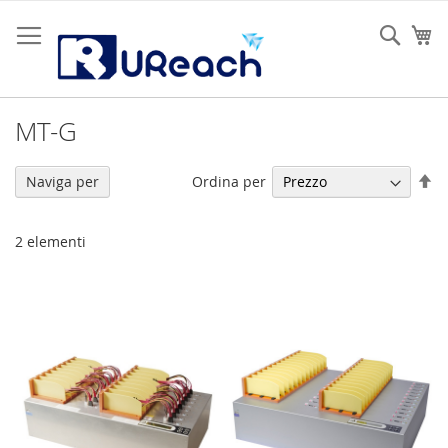
Salta
al
Sear
Ca
contenuto
MT-G
Im
Ordina per
Naviga per
la
di
de
2
elementi