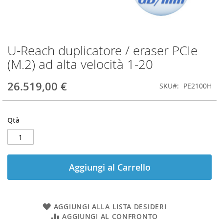
U-Reach duplicatore / eraser PCIe
Vai
all'inizio
(M.2) ad alta velocità 1-20
della
galleria
26.519,00 €
SKU
PE2100H
di
immagini
Qtà
Aggiungi al Carrello
AGGIUNGI ALLA LISTA DESIDERI
AGGIUNGI AL CONFRONTO