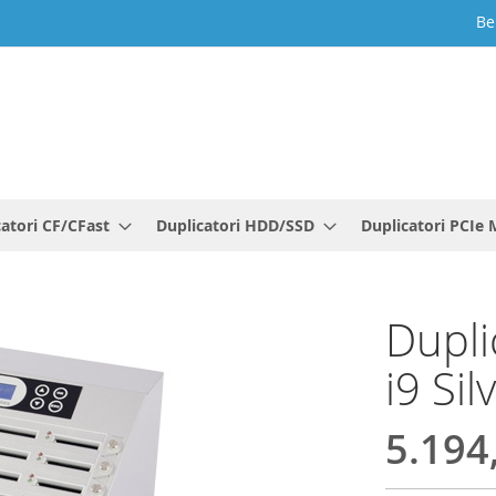
Be
catori CF/CFast
Duplicatori HDD/SSD
Duplicatori PCIe 
Dupli
i9 Sil
5.194