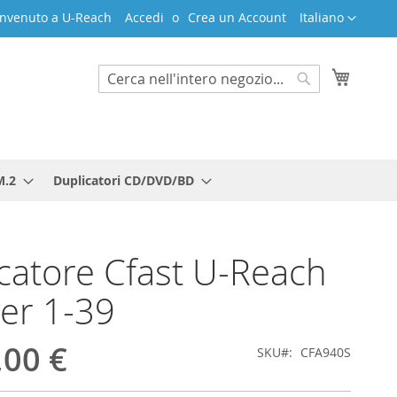
Lingua
nvenuto a U-Reach
Accedi
Crea un Account
Italiano
Carrello
Search
Search
M.2
Duplicatori CD/DVD/BD
catore Cfast U-Reach
ver 1-39
,00 €
SKU
CFA940S