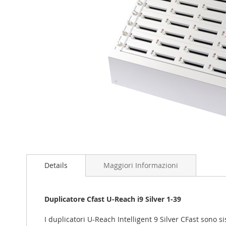
Vai
all'inizio
della
galleria
Details
Maggiori Informazioni
di
immagini
Duplicatore Cfast U-Reach i9 Silver 1-39
I duplicatori U-Reach Intelligent 9 Silver CFast sono