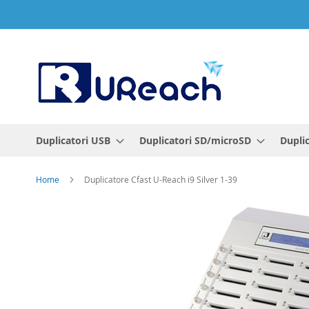
Salta
al
contenuto
Duplicatori USB
Duplicatori SD/microSD
Dupli
Home
Duplicatore Cfast U-Reach i9 Silver 1-39
Vai
alla
fine
della
galleria
di
immagini