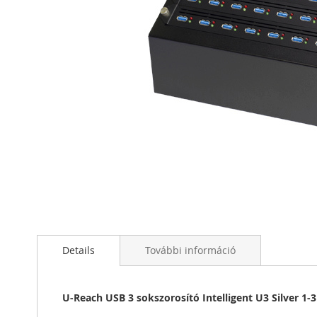
Ugrás
a
képgaléria
elejére
Details
További információ
U-Reach USB 3 sokszorosító Intelligent U3 Silver 1-