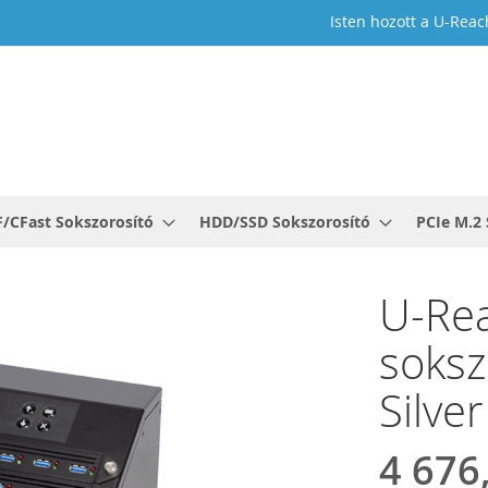
Isten hozott a U-Reac
F/CFast Sokszorosító
HDD/SSD Sokszorosító
PCIe M.2 
U-Re
soksz
Silve
4 676