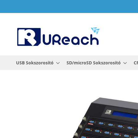
Ugrás
a
tartalomhoz
USB Sokszorosító
SD/microSD Sokszorosító
C
Ugrás
a
képgaléria
végére