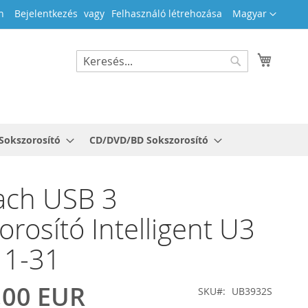
Nyelv
h
Bejelentkezés
Felhasználó létrehozása
Magyar
Kosara
Search
Search
Sokszorosító
CD/DVD/BD Sokszorosító
ach USB 3
orosító Intelligent U3
r 1-31
,00 EUR
SKU
UB3932S