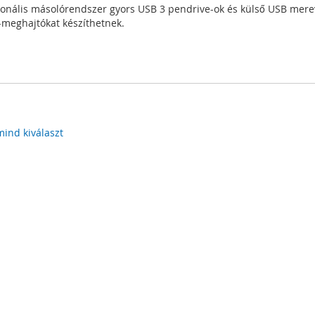
ionális másolórendszer gyors USB 3 pendrive-ok és külső USB merev
-meghajtókat készíthetnek.
mind kiválaszt