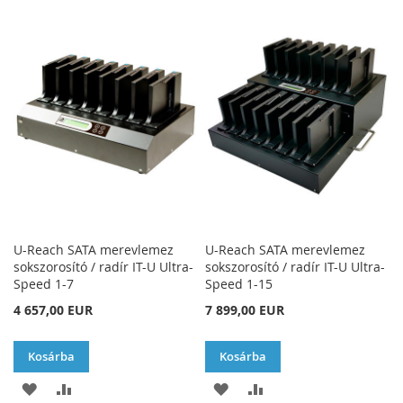
A
AD
A
AD
KÍVÁNSÁGLISTÁHOZ
KÍVÁNSÁGLISTÁHOZ
U-Reach SATA merevlemez
U-Reach SATA merevlemez
sokszorosító / radír IT-U Ultra-
sokszorosító / radír IT-U Ultra-
Speed 1-7
Speed 1-15
4 657,00 EUR
7 899,00 EUR
Kosárba
Kosárba
HOZZÁADÁS
ÖSSZEHASONLÍTÁSHOZ
HOZZÁADÁS
ÖSSZEHASONLÍTÁSH