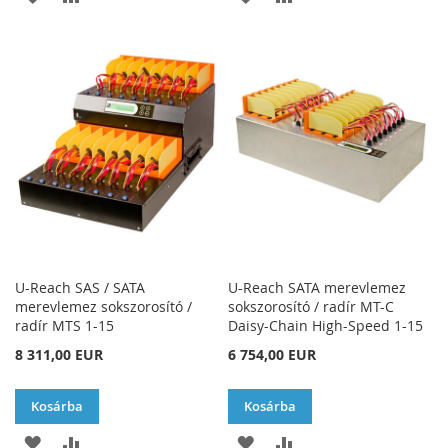
A
AD
A
AD
KÍVÁNSÁGLISTÁHOZ
KÍVÁNSÁGLISTÁHOZ
U-Reach SAS / SATA
U-Reach SATA merevlemez
merevlemez sokszorosító /
sokszorosító / radír MT-C
radír MTS 1-15
Daisy-Chain High-Speed 1-15
8 311,00 EUR
6 754,00 EUR
Kosárba
Kosárba
HOZZÁADÁS
ÖSSZEHASONLÍTÁSHOZ
HOZZÁADÁS
ÖSSZEHASONLÍTÁSH