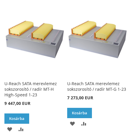
A
AD
A
AD
KÍVÁNSÁGLISTÁHOZ
KÍVÁNSÁGLISTÁHOZ
U-Reach SATA merevlemez
U-Reach SATA merevlemez
sokszorosító / radír MT-H
sokszorosító / radír MT-G 1-23
High-Speed 1-23
7 273,00 EUR
9 447,00 EUR
Kosárba
Kosárba
HOZZÁADÁS
ÖSSZEHASONLÍTÁSH
HOZZÁADÁS
ÖSSZEHASONLÍTÁSHOZ