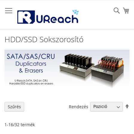
Ugrás
a
Sear
K
tartalomhoz
HDD/SSD Sokszorosító
Cs
Rendezés
Szűrés
so
1
-
16
/
32
termék