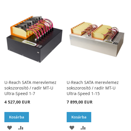
A
AD
A
AD
KÍVÁNSÁGLISTÁHOZ
KÍVÁNSÁGLISTÁHOZ
U-Reach SATA merevlemez
U-Reach SATA merevlemez
sokszorosító / radír MT-U
sokszorosító / radír MT-U
Ultra-Speed 1-7
Ultra-Speed 1-15
4 527,00 EUR
7 899,00 EUR
Kosárba
Kosárba
HOZZÁADÁS
ÖSSZEHASONLÍTÁSHOZ
HOZZÁADÁS
ÖSSZEHASONLÍTÁSH