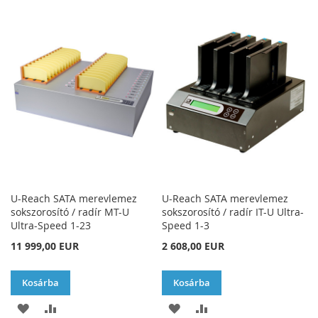
A
AD
A
AD
KÍVÁNSÁGLISTÁHOZ
KÍVÁNSÁGLISTÁHOZ
U-Reach SATA merevlemez
U-Reach SATA merevlemez
sokszorosító / radír MT-U
sokszorosító / radír IT-U Ultra-
Ultra-Speed 1-23
Speed 1-3
11 999,00 EUR
2 608,00 EUR
Kosárba
Kosárba
HOZZÁADÁS
ÖSSZEHASONLÍTÁSHOZ
HOZZÁADÁS
ÖSSZEHASONLÍTÁSH