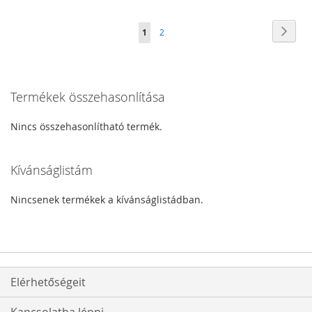
A
AD
KÍVÁNSÁGLISTÁHOZ
Oldal
Oldal
Követ
You're
Oldal
1
2
KÍVÁNSÁGLISTÁHOZ
currently
reading
Termékek összehasonlítása
page
Nincs összehasonlítható termék.
Kívánságlistám
Nincsenek termékek a kívánságlistádban.
Elérhetőségeit