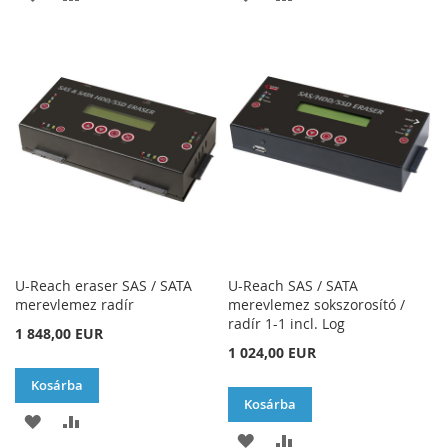
A
AD
A
AD
KÍVÁNSÁGLISTÁHOZ
KÍVÁNSÁGLISTÁHOZ
U-Reach eraser SAS / SATA
U-Reach SAS / SATA
merevlemez radír
merevlemez sokszorosító /
radír 1-1 incl. Log
1 848,00 EUR
1 024,00 EUR
Kosárba
Kosárba
HOZZÁADÁS
ÖSSZEHASONLÍTÁSHOZ
HOZZÁADÁS
ÖSSZEHASONLÍTÁSH