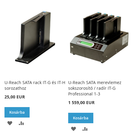
A
AD
A
AD
KÍVÁNSÁGLISTÁHOZ
KÍVÁNSÁGLISTÁHOZ
U-Reach SATA rack IT-G és IT-H
U-Reach SATA merevlemez
sorozathoz
sokszorosító / radír IT-G
Professional 1-3
25,00 EUR
1 559,00 EUR
Kosárba
Kosárba
HOZZÁADÁS
ÖSSZEHASONLÍTÁSHOZ
HOZZÁADÁS
ÖSSZEHASONLÍTÁSH
A
AD