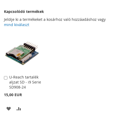
Kapcsolódó termékek
Jelölje ki a termékeket a kosárhoz való hozzáadáshoz vagy
mind kiválaszt
U-Reach tartalék
Kosárba
aljzat SD - i9 Serie
SD908-24
15,00 EUR
HOZZÁADÁS
ÖSSZEHASONLÍTÁSHOZ
A
AD