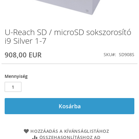
U-Reach SD / microSD sokszorosító
Ugrás
a
i9 Silver 1-7
képgaléria
elejére
908,00 EUR
SKU
SD908S
Mennyiség
Kosárba
HOZZÁADÁS A KÍVÁNSÁGLISTÁHOZ
ÖSSZEHASONLÍTÁSHOZ AD