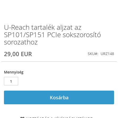
U-Reach tartalék aljzat az
Ugrás
a
SP101/SP151 PCIe sokszorosító
képgaléria
sorozathoz
elejére
29,00 EUR
SKU
URZ148
Mennyiség
Kosárba