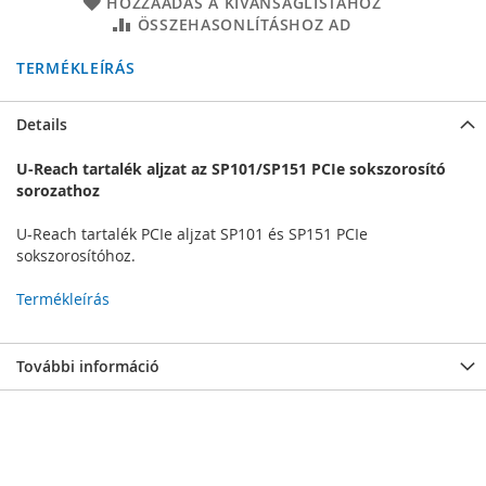
HOZZÁADÁS A KÍVÁNSÁGLISTÁHOZ
ÖSSZEHASONLÍTÁSHOZ AD
TERMÉKLEÍRÁS
Details
U-Reach tartalék aljzat az SP101/SP151 PCIe sokszorosító
sorozathoz
U-Reach tartalék PCIe aljzat SP101 és SP151 PCIe
sokszorosítóhoz.
Termékleírás
További információ