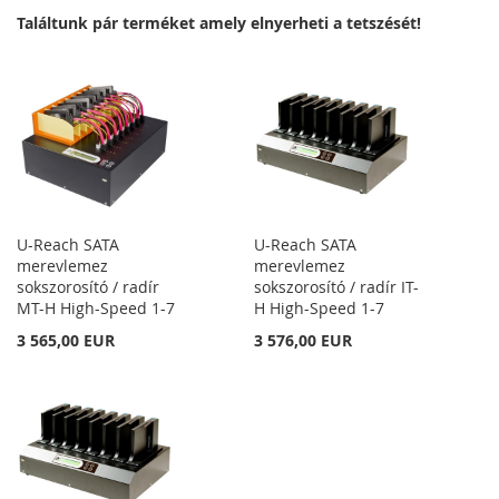
Találtunk pár terméket amely elnyerheti a tetszését!
U-Reach SATA
U-Reach SATA
merevlemez
merevlemez
sokszorosító / radír
sokszorosító / radír IT-
MT-H High-Speed 1-7
H High-Speed 1-7
3 565,00 EUR
3 576,00 EUR