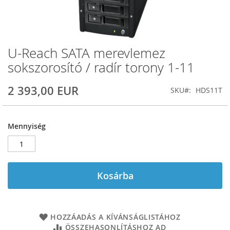
U-Reach SATA merevlemez
Ugrás
a
sokszorosító / radír torony 1-11
képgaléria
elejére
2 393,00 EUR
SKU
HDS11T
Mennyiség
Kosárba
HOZZÁADÁS A KÍVÁNSÁGLISTÁHOZ
ÖSSZEHASONLÍTÁSHOZ AD