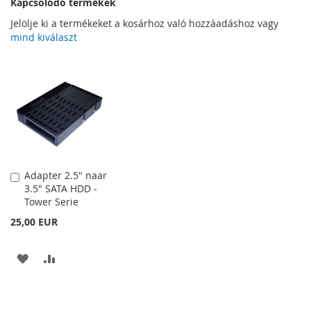
Kapcsolódó termékek
Jelölje ki a termékeket a kosárhoz való hozzáadáshoz vagy
mind kiválaszt
Adapter 2.5" naar
Kosárba
3.5" SATA HDD -
Tower Serie
25,00 EUR
HOZZÁADÁS
ÖSSZEHASONLÍTÁSHOZ
A
AD
KÍVÁNSÁGLISTÁHOZ