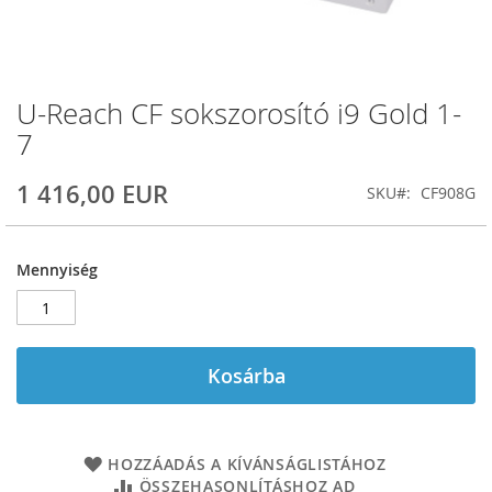
U-Reach CF sokszorosító i9 Gold 1-
Ugrás
a
7
képgaléria
elejére
1 416,00 EUR
SKU
CF908G
Mennyiség
Kosárba
HOZZÁADÁS A KÍVÁNSÁGLISTÁHOZ
ÖSSZEHASONLÍTÁSHOZ AD