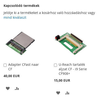
Kapcsolódó termékek
Jelölje ki a termékeket a kosárhoz való hozzáadáshoz vagy
mind kiválaszt
Adapter CFast naar
U-Reach tartalék
Kosárba
Kosárba
CF
aljzat CF - i9 Serie
CF908+
40,00 EUR
15,00 EUR
HOZZÁADÁS
ÖSSZEHASONLÍTÁSHOZ
HOZZÁADÁS
ÖSSZEHASONLÍTÁSH
A
AD
A
AD
KÍVÁNSÁGLISTÁHOZ