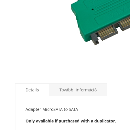
Ugrás
a
képgaléria
elejére
Details
További információ
Adapter MicroSATA to SATA
Only available if purchased with a duplicator.