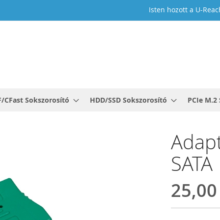
Isten hozott a U-Reac
F/CFast Sokszorosító
HDD/SSD Sokszorosító
PCIe M.2 
Adapt
SATA
25,00