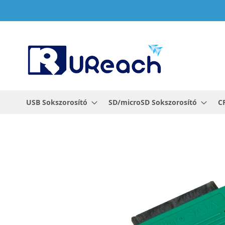
Ugrás
a
tartalomhoz
USB Sokszorosító
SD/microSD Sokszorosító
C
Ugrás
a
képgaléria
végére