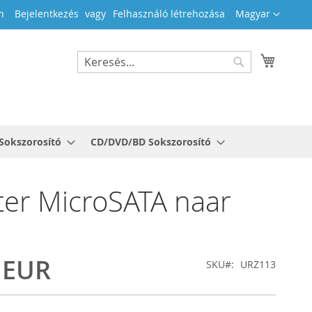
Nyelv
h
Bejelentkezés
Felhasználó létrehozása
Magyar
Kosara
Search
Search
Sokszorosító
CD/DVD/BD Sokszorosító
er MicroSATA naar
 EUR
SKU
URZ113