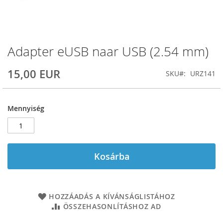
Adapter eUSB naar USB (2.54 mm)
Ugrás
a
képgaléria
15,00 EUR
SKU
URZ141
elejére
Mennyiség
Kosárba
HOZZÁADÁS A KÍVÁNSÁGLISTÁHOZ
ÖSSZEHASONLÍTÁSHOZ AD