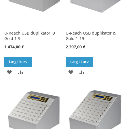
U-Reach USB duplikator i9
U-Reach USB duplikator i9
Gold 1-9
Gold 1-19
1.474,00 €
2.397,00 €
Læg i kurv
Læg i kurv
TILFØJ
SAMMENLIGN
TILFØJ
SAMMENLIGN
TIL
TIL
ØNSKE
ØNSKE
LISTE
LISTE