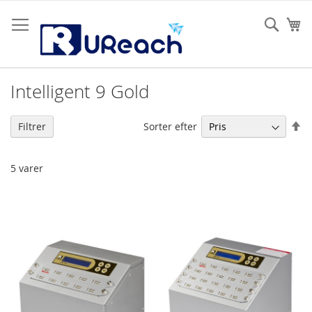
Skip
to
Sear
Mi
Content
Intelligent 9 Gold
Fa
Sorter efter
Filtrer
or
5
varer