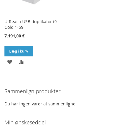
U-Reach USB duplikator i9
Gold 1-59
7.191,00 €
Læg i kurv
TILFØJ
SAMMENLIGN
TIL
ØNSKE
Sammenlign produkter
LISTE
Du har ingen varer at sammenligne.
Min ønskeseddel