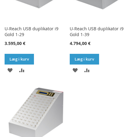
U-Reach USB duplikator i9
U-Reach USB duplikator i9
Gold 1-29
Gold 1-39
3.595,00 €
4.794,00 €
Læg i kurv
Læg i kurv
TILFØJ
SAMMENLIGN
TILFØJ
SAMMENLIGN
TIL
TIL
ØNSKE
ØNSKE
LISTE
LISTE