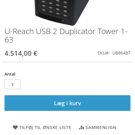
U-Reach USB 2 Duplicator Tower 1-
Gå
til
63
starten
af
4.514,00 €
SKU
UB864BT
billedgalleriet
Antal
Læg i kurv
TILFØJ TIL ØNSKE LISTE
SAMMENLIGN