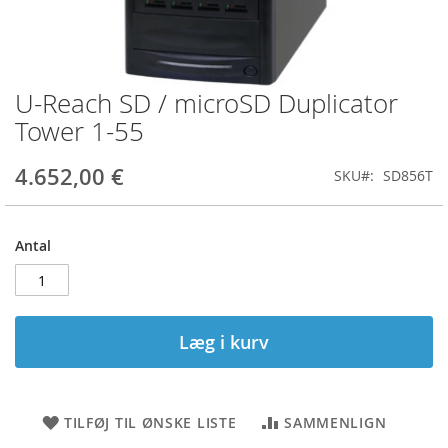
U-Reach SD / microSD Duplicator
Gå
til
Tower 1-55
starten
af
4.652,00 €
SKU
SD856T
billedgalleriet
Antal
Læg i kurv
TILFØJ TIL ØNSKE LISTE
SAMMENLIGN