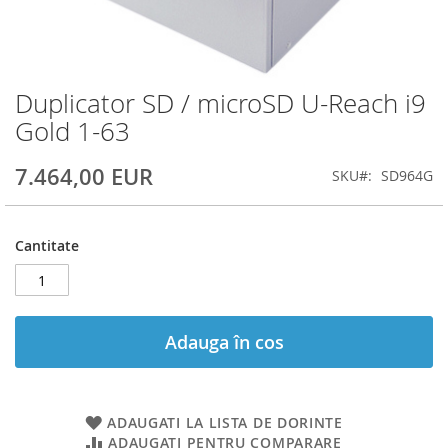
Duplicator SD / microSD U-Reach i9
Skip
to
Gold 1-63
the
beginning
7.464,00 EUR
SKU
SD964G
of
the
images
gallery
Cantitate
Adauga în cos
ADAUGATI LA LISTA DE DORINTE
ADAUGATI PENTRU COMPARARE