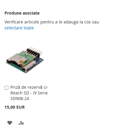
Produse asociate
Verificare articole pentru a le adauga la cos sau
selectare toate
Adauga
Priză de rezervă U-
în
Reach SD - i9 Serie
cos
SD908-24
15,00 EUR
ADAUGATI
ADAUGATI
LA
PENTRU