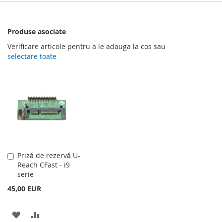
Produse asociate
Verificare articole pentru a le adauga la cos sau
selectare toate
Adauga
Priză de rezervă U-
în
Reach CFast - i9
cos
serie
45,00 EUR
ADAUGATI
ADAUGATI