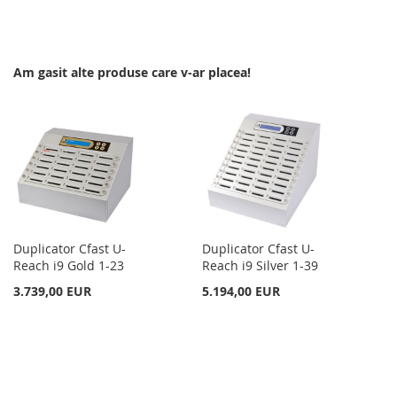
LA
PENTRU
LISTA
COMPARARE
Am gasit alte produse care v-ar placea!
DE
DORINTE
Duplicator Cfast U-
Duplicator Cfast U-
Reach i9 Gold 1-23
Reach i9 Silver 1-39
3.739,00 EUR
5.194,00 EUR