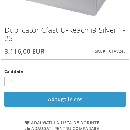
Duplicator Cfast U-Reach i9 Silver 1-
Skip
to
23
the
beginning
3.116,00 EUR
SKU
CFA924S
of
the
images
gallery
Cantitate
Adauga în cos
ADAUGATI LA LISTA DE DORINTE
ADAUGATI PENTRU COMPARARE