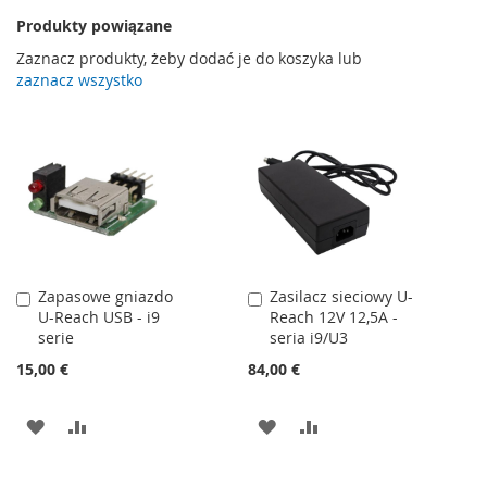
Produkty powiązane
Zaznacz produkty, żeby dodać je do koszyka lub
zaznacz wszystko
Zapasowe gniazdo
Zasilacz sieciowy U-
Dodaj
Dodaj
U-Reach USB - i9
Reach 12V 12,5A -
do
do
serie
seria i9/U3
koszyka
koszyka
15,00 €
84,00 €
DODAJ
PORÓWNAJ
DODAJ
PORÓWNAJ
DO
DO