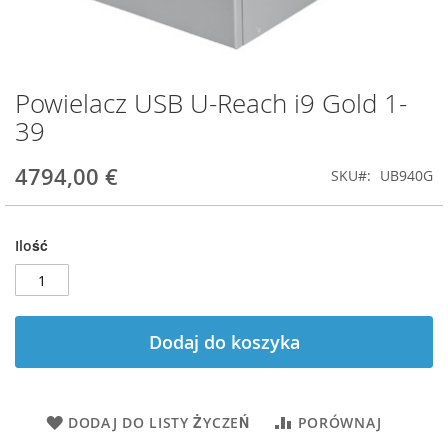
Powielacz USB U-Reach i9 Gold 1-
Przejdź
na
39
początek
galerii
4794,00 €
SKU
UB940G
Ilość
Dodaj do koszyka
DODAJ DO LISTY ŻYCZEŃ
PORÓWNAJ