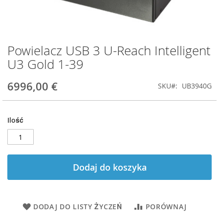
Powielacz USB 3 U-Reach Intelligent
Przejdź
na
U3 Gold 1-39
początek
galerii
6996,00 €
SKU
UB3940G
Ilość
Dodaj do koszyka
DODAJ DO LISTY ŻYCZEŃ
PORÓWNAJ