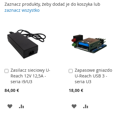
Zaznacz produkty, żeby dodać je do koszyka lub
zaznacz wszystko
Zasilacz sieciowy U-
Zapasowe gniazdo
Dodaj
Dodaj
Reach 12V 12,5A -
U-Reach USB 3 -
do
do
seria i9/U3
seria U3
koszyka
koszyka
84,00 €
18,00 €
DODAJ
PORÓWNAJ
DODAJ
PORÓWNAJ
DO
DO
LISTY
LISTY