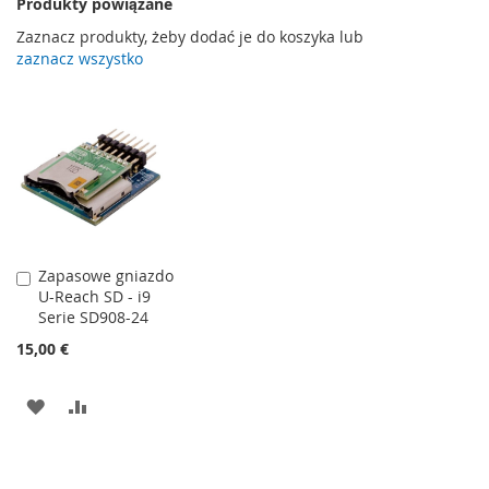
Produkty powiązane
Zaznacz produkty, żeby dodać je do koszyka lub
zaznacz wszystko
Zapasowe gniazdo
Dodaj
U-Reach SD - i9
do
Serie SD908-24
koszyka
15,00 €
DODAJ
PORÓWNAJ
DO
LISTY