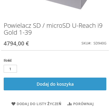
Powielacz SD / microSD U-Reach i9
Przejdź
na
Gold 1-39
początek
galerii
4794,00 €
SKU
SD940G
Ilość
Dodaj do koszyka
DODAJ DO LISTY ŻYCZEŃ
PORÓWNAJ