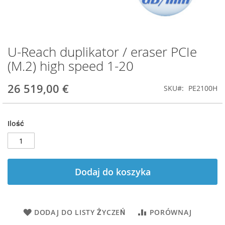
U-Reach duplikator / eraser PCIe
Przejdź
na
(M.2) high speed 1-20
początek
galerii
26 519,00 €
SKU
PE2100H
Ilość
Dodaj do koszyka
DODAJ DO LISTY ŻYCZEŃ
PORÓWNAJ