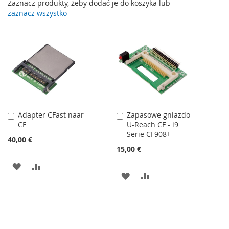
Zaznacz produkty, żeby dodać je do koszyka lub
zaznacz wszystko
Adapter CFast naar
Zapasowe gniazdo
Dodaj
Dodaj
CF
U-Reach CF - i9
do
do
Serie CF908+
koszyka
koszyka
40,00 €
15,00 €
DODAJ
PORÓWNAJ
DODAJ
PORÓWNAJ
DO
DO
LISTY
LISTY
ŻYCZEŃ
ŻYCZEŃ