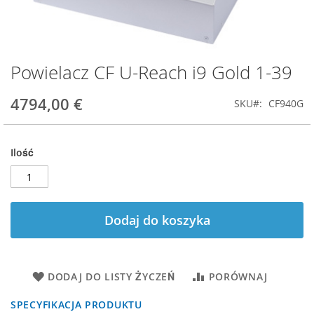
Powielacz CF U-Reach i9 Gold 1-39
Przejdź
na
początek
4794,00 €
SKU
CF940G
galerii
Ilość
Dodaj do koszyka
DODAJ DO LISTY ŻYCZEŃ
PORÓWNAJ
SPECYFIKACJA PRODUKTU