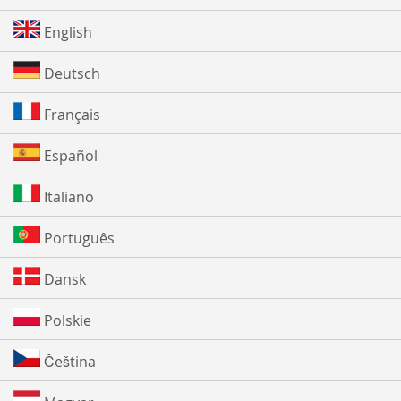
English
Deutsch
Français
Español
Italiano
Português
Dansk
Polskie
Čeština