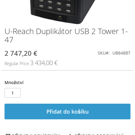
U-Reach Duplikátor USB 2 Tower 1-
Přeskočit
na
47
začátek
galerie
2 747,20 €
Special
SKU
UB848BT
s
Price
obrázky
3 434,00 €
Regular Price
Množství
Přidat do košíku