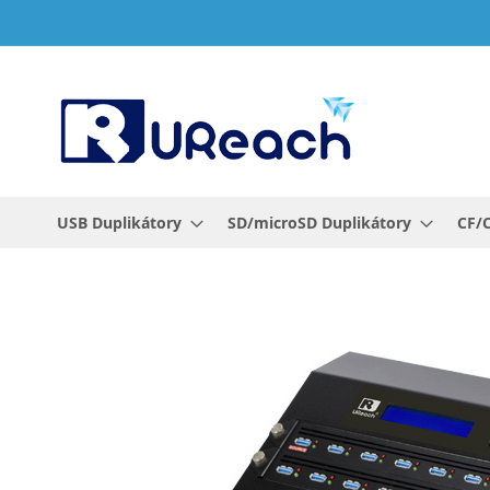
Přejít
na
obsah
USB Duplikátory
SD/microSD Duplikátory
CF/C
Přeskočit
na
konec
galerie
s
obrázky