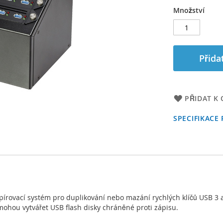
Množství
Přida
PŘIDAT K
SPECIFIKACE
pírovací systém pro duplikování nebo mazání rychlých klíčů USB 3 
mohou vytvářet USB flash disky chráněné proti zápisu.