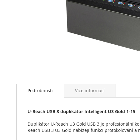
Přeskočit
na
začátek
Podrobnosti
Více informací
galerie
s
obrázky
U-Reach USB 3 duplikátor Intelligent U3 Gold 1-15
Duplikátor U-Reach U3 Gold USB 3 je profesionální ko
Reach USB 3 U3 Gold nabízejí funkci protokolování a 