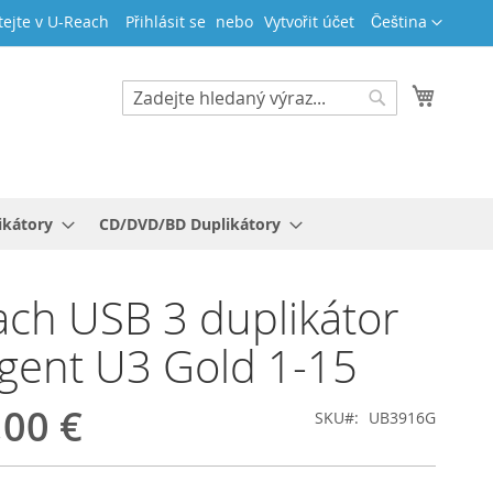
Jazyk
tejte v U-Reach
Přihlásit se
Vytvořit účet
Čeština
Můj koš
Search
Search
ikátory
CD/DVD/BD Duplikátory
ch USB 3 duplikátor
ligent U3 Gold 1-15
,00 €
SKU
UB3916G