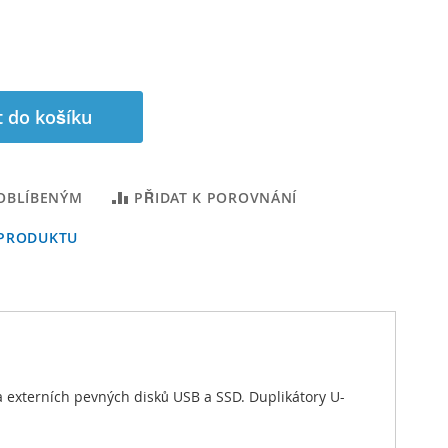
t do košíku
 OBLÍBENÝM
PŘIDAT K POROVNÁNÍ
 PRODUKTU
a externích pevných disků USB a SSD. Duplikátory U-