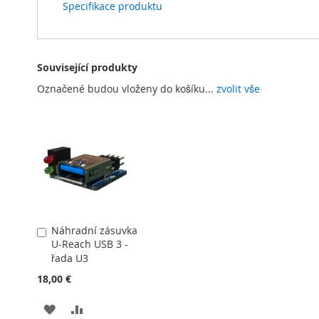
Specifikace produktu
Související produkty
Označené budou vloženy do košíku...
zvolit vše
Náhradní zásuvka
Přidat
U-Reach USB 3 -
do
řada U3
košíku
18,00 €
PŘIDAT
PŘIDAT