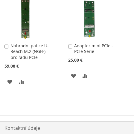
Náhradní patice U-
Adapter mini PCIe -
Přidat
Přidat
Reach M.2 (NGFF)
PCIe Serie
do
do
pro řadu PCIe
košíku
košíku
25,00 €
59,00 €
PŘIDAT
PŘIDAT
PŘIDAT
PŘIDAT
K
K
K
K
OBLÍBENÝM
POROVNÁNÍ
OBLÍBENÝM
POROVNÁNÍ
Kontaktní údaje