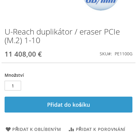
U-Reach duplikátor / eraser PCIe
Přeskočit
na
(M.2) 1-10
začátek
galerie
11 408,00 €
SKU
PE1100G
s
obrázky
Množství
Přidat do košíku
PŘIDAT K OBLÍBENÝM
PŘIDAT K POROVNÁNÍ